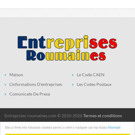
Maison
Le Code CAEN
L'informations D'entreprises
Les Codes Postaux
Comunicate De Presa
entreprises-roumaines.com © 2010-2026
Termes et conditions
Site-ul firme.info foloseste cookies pentru a oferi o navigare cat mai fluida
Informatii
1
2
3
4
5
6
7
8
9
10