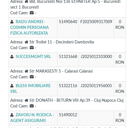
Adresa:
Bld. Bucurestii Noi 136 Et:PARTER Ap:5 - Bucuresti
sect 1 Bucuresti
Cod Caen:
-
RADU ANDREI-
51490640
F2025009317009
0
COSMIN PERSOANA
RON
FIZICA AUTORIZATA
Adresa:
Str Troitei 11 - Decindeni Dambovita
Cod Caen:
-
SUCCESMGMT SRL
51321668
J2025012103000
0
RON
Adresa:
Str MARASESTI 5 - Calarasi Calarasi
Cod Caen:
-
BLESS IMOBILIARE
51322116
J2025011956005
0
SRL
RON
Adresa:
Str DONATH - Bl:TURN VIII Ap:39 - Cluj-Napoca Cluj
Cod Caen:
-
ZAVOIU N. RODICA -
51490012
0
AGENT ASIGURARI
RON