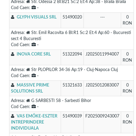
Adresa:
Str. Odessa 2 Bl:B21 Sc:2 Et:4 Ap:38 - Braila Braila
Cod Caen:
-
GLYPH VISUALS SRL
51490020
---
0
RON
Adresa:
Str. Emil Racovita 6 Bl:R1 Sc:2 Et:4 Ap:60 - Bucuresti
sect 4 Bucuresti
Cod Caen:
-
INOVA CORE SRL
51322094
J2025011994007
0
RON
Adresa:
Str PLOPILOR 34-36 Ap:19 - Cluj-Napoca Cluj
Cod Caen:
-
MASSIVE PRIME
51321633
J2025012083007
0
SOLUTIONS SRL
RON
Adresa:
G SARBESTI 58 - Sarbesti Bihor
Cod Caen:
-
VAS EMŐKE-ESZTER
51490039
F2025009243007
0
INTREPRINDERE
RON
INDIVIDUALA