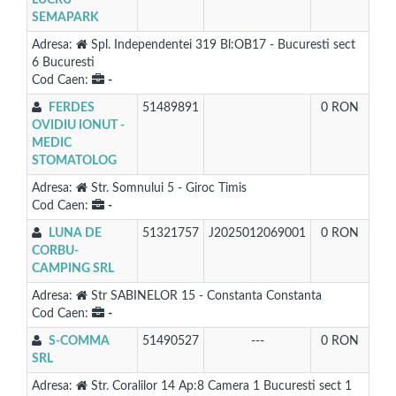
LUCRU
SEMAPARK
Adresa:
Spl. Independentei 319 Bl:OB17 - Bucuresti sect
6 Bucuresti
Cod Caen:
-
FERDES
51489891
0 RON
OVIDIU IONUT -
MEDIC
STOMATOLOG
Adresa:
Str. Somnului 5 - Giroc Timis
Cod Caen:
-
LUNA DE
51321757
J2025012069001
0 RON
CORBU-
CAMPING SRL
Adresa:
Str SABINELOR 15 - Constanta Constanta
Cod Caen:
-
S-COMMA
51490527
---
0 RON
SRL
Adresa:
Str. Coralilor 14 Ap:8 Camera 1 Bucuresti sect 1