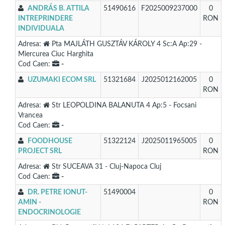
ANDRÁS B. ATTILA
51490616
F2025009237000
0
INTREPRINDERE
RON
INDIVIDUALA
Adresa:
Pta MAJLÁTH GUSZTÁV KÁROLY 4 Sc:A Ap:29 -
Miercurea Ciuc Harghita
Cod Caen:
-
UZUMAKI ECOM SRL
51321684
J2025012162005
0
RON
Adresa:
Str LEOPOLDINA BALANUTA 4 Ap:5 - Focsani
Vrancea
Cod Caen:
-
FOODHOUSE
51322124
J2025011965005
0
PROJECT SRL
RON
Adresa:
Str SUCEAVA 31 - Cluj-Napoca Cluj
Cod Caen:
-
DR. PETRE IONUT-
51490004
0
AMIN -
RON
ENDOCRINOLOGIE