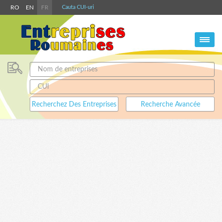
RO
EN
FR
Cauta CUI-uri