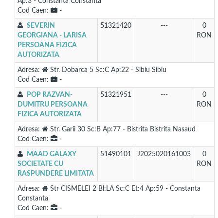
Ap:3 - Constanta Constanta
Cod Caen:
-
SEVERIN
51321420
---
0
GEORGIANA - LARISA
RON
PERSOANA FIZICA
AUTORIZATA
Adresa:
Str. Dobarca 5 Sc:C Ap:22 - Sibiu Sibiu
Cod Caen:
-
POP RAZVAN-
51321951
---
0
DUMITRU PERSOANA
RON
FIZICA AUTORIZATA
Adresa:
Str. Garii 30 Sc:B Ap:77 - Bistrita Bistrita Nasaud
Cod Caen:
-
MAAD GALAXY
51490101
J2025020161003
0
SOCIETATE CU
RON
RASPUNDERE LIMITATA
Adresa:
Str CISMELEI 2 Bl:LA Sc:C Et:4 Ap:59 - Constanta
Constanta
Cod Caen:
-