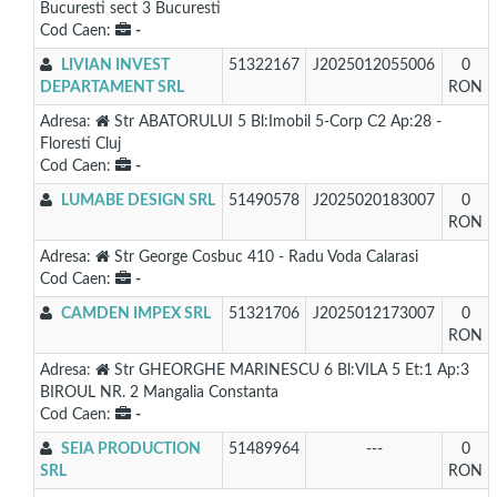
Bucuresti sect 3 Bucuresti
Cod Caen:
-
LIVIAN INVEST
51322167
J2025012055006
0
DEPARTAMENT SRL
RON
Adresa:
Str ABATORULUI 5 Bl:Imobil 5-Corp C2 Ap:28 -
Floresti Cluj
Cod Caen:
-
LUMABE DESIGN SRL
51490578
J2025020183007
0
RON
Adresa:
Str George Cosbuc 410 - Radu Voda Calarasi
Cod Caen:
-
CAMDEN IMPEX SRL
51321706
J2025012173007
0
RON
Adresa:
Str GHEORGHE MARINESCU 6 Bl:VILA 5 Et:1 Ap:3
BIROUL NR. 2 Mangalia Constanta
Cod Caen:
-
SEIA PRODUCTION
51489964
---
0
SRL
RON