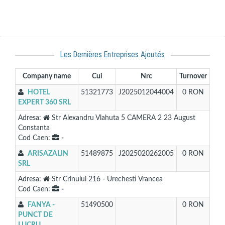
Les Dernières Entreprises Ajoutés
Company name
Cui
Nrc
Turnover
HOTEL
51321773
J2025012044004
0 RON
EXPERT 360 SRL
Adresa:
Str Alexandru Vlahuta 5 CAMERA 2 23 August
Constanta
Cod Caen:
-
ARISAZALIN
51489875
J2025020262005
0 RON
SRL
Adresa:
Str Crinului 216 - Urechesti Vrancea
Cod Caen:
-
FANYA -
51490500
0 RON
PUNCT DE