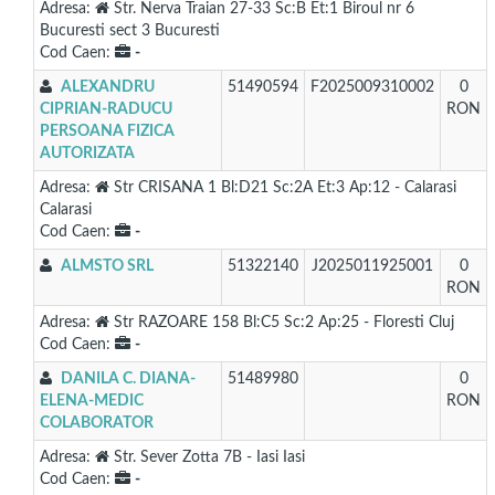
Adresa:
Str. Nerva Traian 27-33 Sc:B Et:1 Biroul nr 6
Bucuresti sect 3 Bucuresti
Cod Caen:
-
ALEXANDRU
51490594
F2025009310002
0
CIPRIAN-RADUCU
RON
PERSOANA FIZICA
AUTORIZATA
Adresa:
Str CRISANA 1 Bl:D21 Sc:2A Et:3 Ap:12 - Calarasi
Calarasi
Cod Caen:
-
ALMSTO SRL
51322140
J2025011925001
0
RON
Adresa:
Str RAZOARE 158 Bl:C5 Sc:2 Ap:25 - Floresti Cluj
Cod Caen:
-
DANILA C. DIANA-
51489980
0
ELENA-MEDIC
RON
COLABORATOR
Adresa:
Str. Sever Zotta 7B - Iasi Iasi
Cod Caen:
-