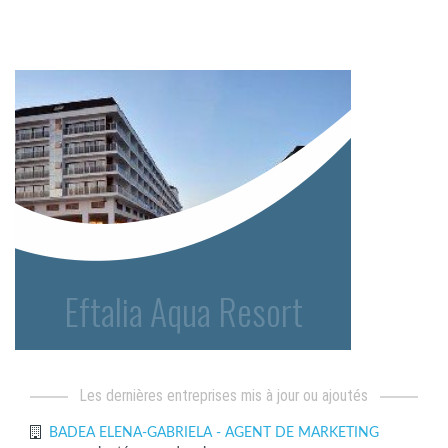
les dernières entreprises mis à jour ou ajoutés
BADEA ELENA-GABRIELA - AGENT DE MARKETING