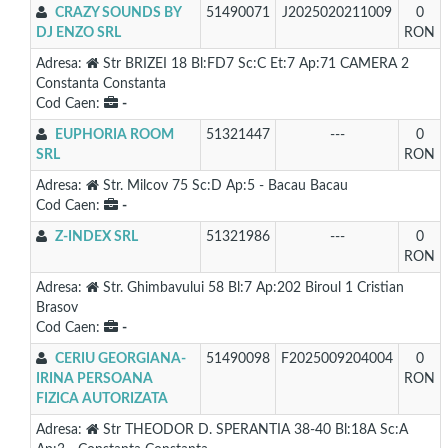
CRAZY SOUNDS BY
51490071
J2025020211009
0
DJ ENZO SRL
RON
Adresa:
Str BRIZEI 18 Bl:FD7 Sc:C Et:7 Ap:71 CAMERA 2
Constanta Constanta
Cod Caen:
-
EUPHORIA ROOM
51321447
---
0
SRL
RON
Adresa:
Str. Milcov 75 Sc:D Ap:5 - Bacau Bacau
Cod Caen:
-
Z-INDEX SRL
51321986
---
0
RON
Adresa:
Str. Ghimbavului 58 Bl:7 Ap:202 Biroul 1 Cristian
Brasov
Cod Caen:
-
CERIU GEORGIANA-
51490098
F2025009204004
0
IRINA PERSOANA
RON
FIZICA AUTORIZATA
Adresa:
Str THEODOR D. SPERANTIA 38-40 Bl:18A Sc:A