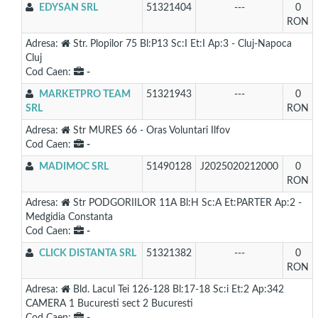
EDYSAN SRL
51321404
---
0
RON
Adresa:
Str. Plopilor 75 Bl:P13 Sc:I Et:I Ap:3 - Cluj-Napoca
Cluj
Cod Caen:
-
MARKETPRO TEAM
51321943
---
0
SRL
RON
Adresa:
Str MURES 66 - Oras Voluntari Ilfov
Cod Caen:
-
MADIMOC SRL
51490128
J2025020212000
0
RON
Adresa:
Str PODGORIILOR 11A Bl:H Sc:A Et:PARTER Ap:2 -
Medgidia Constanta
Cod Caen:
-
CLICK DISTANTA SRL
51321382
---
0
RON
Adresa:
Bld. Lacul Tei 126-128 Bl:17-18 Sc:i Et:2 Ap:342
CAMERA 1 Bucuresti sect 2 Bucuresti