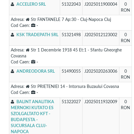
ACCELERO SRL
51322043
J2025011900004
0
RON
Adresa:
Str FANTANELE 7 Ap:30 - Cluj-Napoca Cluj
Cod Caen:
-
KSK TRADEPATH SRL
51321498
J2025012123002
0
RON
Adresa:
Str 1 Decembrie 1918 45 Et:1 - Sfantu Gheorghe
Covasna
Cod Caen:
-
ANDREODORA SRL
51490055
J2025020263006
0
RON
Adresa:
Str PRIETENIEI 14 - Intorsura Buzaului Covasna
Cod Caen:
-
BALINT ANALITIKA
51322027
J2025011932009
0
MERNOKI KUTATO ES
RON
SZOLGALTATO KFT -
BUDAPESTA -
SUCURSALA CLUJ-
NAPOCA