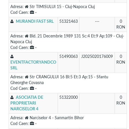
Adresa:
Str TIMISULUI 15 - Cluj-Napoca Cluj
Cod Caen:
-
MURANDI FAST SRL
51321463
---
0
RON
Adresa:
Bld. 21 Decembrie 1989 131 Sc:4 Et:9 Ap:109 - Cluj-
Napoca Cluj
Cod Caen:
-
51490063
J2025020176009
0
EVENTFACTORYANDCO
RON
SRL
Adresa:
Str CRANGULUI 16 Bl:5 Et:3 Ap:15 - Sfantu
Gheorghe Covasna
Cod Caen:
-
ASOCIATIA DE
51322000
0
PROPRIETARI
RON
NARCISELOR 4
Adresa:
Narciselor 4 - Sanmartin Bihor
Cod Caen:
-