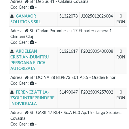
Adresa:
Str De Sus 41 - Catalina Covasna
Cod Caen:
-
GANAXOR
51322078
J2025012026004
0
SOLUTIONS SRL
RON
Adresa:
Str Ciprian Porumbescu 17 Et:parter camera 1
Chinteni Cluj
Cod Caen:
-
ARDELEAN
51321617
F2025005400008
0
CRISTIAN-DUMITRU
RON
PERSOANA FIZICA
AUTORIZATA
Adresa:
Str DOINA 28 Bl:PB73 Et:1 Ap:5 - Oradea Bihor
Cod Caen:
-
FERENCZ ATTILA-
51490047
F2025009257002
0
ZSOLT INTREPRINDERE
RON
INDIVIDUALA
Adresa:
Str GARII 47 Bl:47 Sc:A Et:3 Ap:15 - Targu Secuiesc
Covasna
Cod Caen:
-