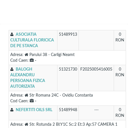
ASOCIATIA
51489913
0
CULTURALA FLORICICA
RON
DE PE STANCA
Adresa:
Parului 38 - Carligi Neamt
Cod Caen:
-
BALOGH
51321730
F2025005416005
0
ALEXANDRU
RON
PERSOANA FIZICA
AUTORIZATA
Adresa:
Str Romana 24C - Ovidiu Constanta
Cod Caen:
-
NEFERTITI OILS SRL
51489948
---
0
RON
Adresa:
Str. Rotunda 2 Bl:Y1C Sc:2 Et:3 Ap:57 CAMERA 1