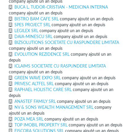
company ajouté un an depuis
BUCA L. TUDOR-CRISTIAN - MEDICINA INTERNA
company ajouté un an depuis
BISTRO BAM CAFE SRL
company ajouté un an depuis
SPES PROJECT SRL
company ajouté un an depuis
LEGILEX SRL
company ajouté un an depuis
DAIA-MINESCU SRL
company ajouté un an depuis
BIZSOLUTIONS SOCIETATE CU RASPUNDERE LIMITATA
company ajouté un an depuis
EVOLUTION REZIDENCE SRL
company ajouté un an
depuis
ICLAIMS SOCIETATE CU RASPUNDERE LIMITATA
company ajouté un an depuis
GREEN WAVE EXPO SRL
company ajouté un an depuis
PRIVESC ALTFEL SRL
company ajouté un an depuis
RAPHAEL HOLISTIC CARE SRL
company ajouté un an
depuis
ANASTEF FAMILY SRL
company ajouté un an depuis
NV & SONS WEALTH MANAGEMENT SRL
company
ajouté un an depuis
POZA MEA SRL
company ajouté un an depuis
TOP IMOBIL PROPERTY SRL
company ajouté un an depuis
FISCORA SOLUTIONS SRL
company ajouté un an depuis