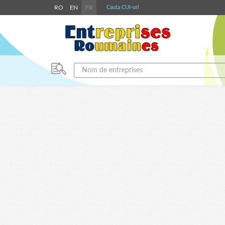
RO
EN
FR
Cauta CUI-uri