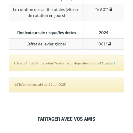
Le rotation des actifs totales (vitesse
*59.0**
de rotation en jours)
l'indicateurs de risque/les dettes
2024
L'effet de levier global
*.061*
Acesta firma/pfa iti apartine? Vrei sa il scoti de pe site-ul nostru? Apasa
aici
d'information daté de 21-Jul-2025
PARTAGER AVEC VOS AMIS