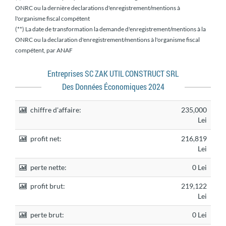
ONRC ou la dernière declarations d'enregistrement/mentions à
l'organisme fiscal compétent
(**) La date de transformation la demande d'enregistrement/mentions à la
ONRC ou la declaration d'enregistrement/mentions à l'organisme fiscal
compétent, par ANAF
Entreprises SC ZAK UTIL CONSTRUCT SRL
Des Données Économiques 2024
chiffre d'affaire:
235,000
Lei
profit net:
216,819
Lei
perte nette:
0 Lei
profit brut:
219,122
Lei
perte brut:
0 Lei