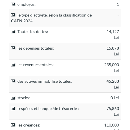
employés:
1
le type d'activité, selon la classification de
-
CAEN 2024
Toutes les dettes:
14,127
Lei
les dépenses totales:
15,878
Lei
les revenues totales:
235,000
Lei
des actives immobilisé totales:
45,283
Lei
stocks:
0 Lei
l'espèces et banque /de trésorerie :
75,863
Lei
les créances:
110,000