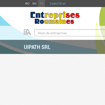
RO
EN
FR
Cauta CUI-uri
UIPATH SRL