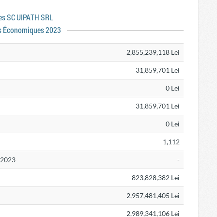
ses SC UIPATH SRL
s Économiques 2023
2,855,239,118 Lei
31,859,701 Lei
0 Lei
31,859,701 Lei
0 Lei
1,112
N 2023
-
823,828,382 Lei
2,957,481,405 Lei
2,989,341,106 Lei