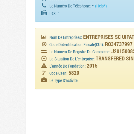
-
Le Numéro De Téléphone:
(Help*)
-
Fax:
ENTREPRISES SC UIPA
Nom De Entreprises:
RO34737997
Code D'identification Fiscale(CUI):
J2015008
Le Numero De Registre Du Commerce:
TRANSFERED SIN
La Situation De L'entreprise:
2015
L'année De Fondation:
5829
Code Caen:
Le Type D'activité: