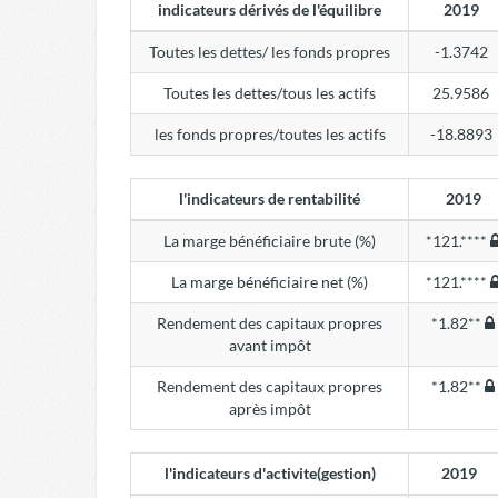
indicateurs dérivés de l'équilibre
2019
Toutes les dettes/ les fonds propres
-1.3742
Toutes les dettes/tous les actifs
25.9586
les fonds propres/toutes les actifs
-18.8893
l'indicateurs de rentabilité
2019
La marge bénéficiaire brute (%)
*121.****
La marge bénéficiaire net (%)
*121.****
Rendement des capitaux propres
*1.82**
avant impôt
Rendement des capitaux propres
*1.82**
après impôt
l'indicateurs d'activite(gestion)
2019