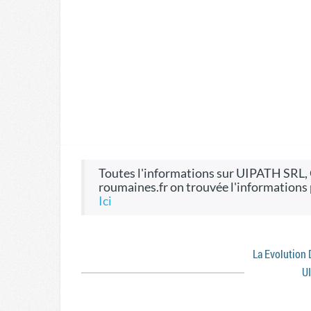
toutes l'informations sur UIPATH SRL, CIF 34737997, on le site Entreprises-
roumaines.fr on trouvée l'informations
ici
La Evolution
U