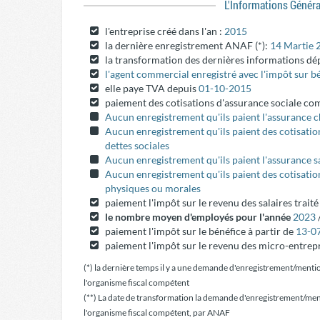
L'informations Génér
l'entreprise créé dans l'an :
2015
la dernière enregistrement ANAF (*):
14 Martie 
la transformation des dernières informations dé
l'agent commercial enregistré avec l'impôt sur b
elle paye TVA depuis
01-10-2015
paiement des cotisations d'assurance sociale c
Aucun enregistrement qu'ils paient l'assurance
Aucun enregistrement qu'ils paient des cotisatio
dettes sociales
Aucun enregistrement qu'ils paient l'assurance s
Aucun enregistrement qu'ils paient des cotisati
physiques ou morales
paiement l'impôt sur le revenu des salaires trait
le nombre moyen d'employés pour l'année
2023
paiement l'impôt sur le bénéfice à partir de
13-0
paiement l'impôt sur le revenu des micro-entrepr
(*) la dernière temps il y a une demande d'enregistrement/menti
l'organisme fiscal compétent
(**) La date de transformation la demande d'enregistrement/men
l'organisme fiscal compétent, par ANAF