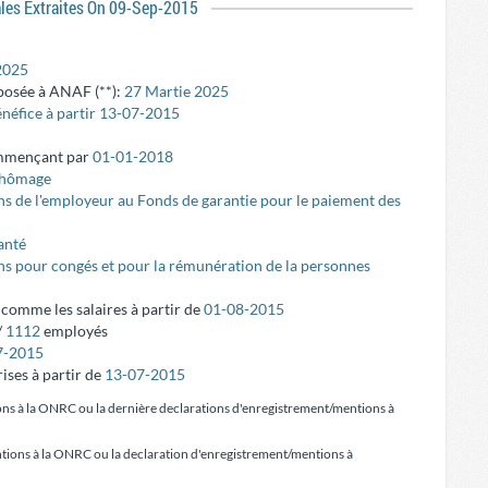
ales Extraites On 09-Sep-2015
2025
posée à ANAF (**):
27 Martie 2025
énéfice à partir 13-07-2015
ommençant par
01-01-2018
 chômage
ns de l'employeur au Fonds de garantie pour le paiement des
anté
ons pour congés et pour la rémunération de la personnes
é comme les salaires à partir de
01-08-2015
/
1112
employés
7-2015
ises à partir de
13-07-2015
ons à la ONRC ou la dernière declarations d'enregistrement/mentions à
tions à la ONRC ou la declaration d'enregistrement/mentions à