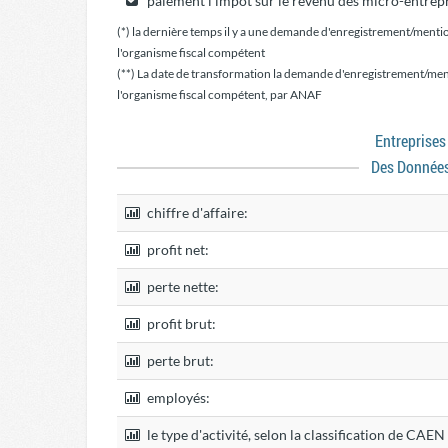
paiement l'impôt sur le revenu des micro-entrepr
(*) la dernière temps il y a une demande d'enregistrement/menti
l'organisme fiscal compétent
(**) La date de transformation la demande d'enregistrement/men
l'organisme fiscal compétent, par ANAF
Entrepris
Des Donnée
chiffre d'affaire:
profit net:
perte nette:
profit brut:
perte brut:
employés:
le type d'activité, selon la classification de CAE