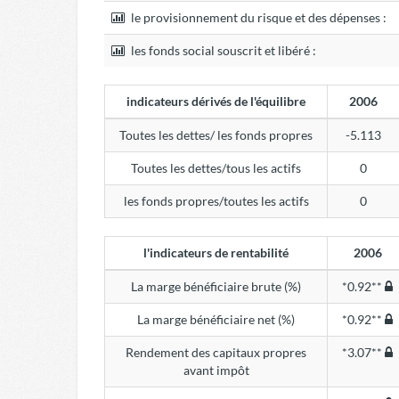
le provisionnement du risque et des dépenses :
les fonds social souscrit et libéré :
indicateurs dérivés de l'équilibre
2006
Toutes les dettes/ les fonds propres
-5.113
Toutes les dettes/tous les actifs
0
les fonds propres/toutes les actifs
0
l'indicateurs de rentabilité
2006
La marge bénéficiaire brute (%)
*0.92**
La marge bénéficiaire net (%)
*0.92**
Rendement des capitaux propres
*3.07**
avant impôt