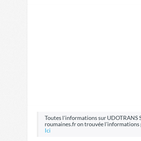
toutes l'informations sur UDOTRANS SRL, CIF 15675715, on le site Entreprises-
roumaines.fr on trouvée l'informations
ici