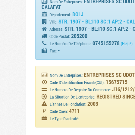
ENTREPRISES SC UDOTRA
Nom De Entreprises:
CALAFAT
DOLJ
Département:
STR. 1907 - BL:I10 SC:1 AP:2 - CA
Ville:
STR. 1907 - BL:I10 SC:1 AP:2 -
Adresse:
205200
Code Postal:
0745155278
Le Numéro De Téléphone:
(Help*)
-
Fax:
ENTREPRISES SC UDOT
Nom De Entreprises:
15675715
Code D'identification Fiscale(CUI):
J16/1212/
Le Numero De Registre Du Commerce:
REGISTRED SINCE
La Situation De L'entreprise:
2003
L'année De Fondation:
4711
Code Caen:
Le Type D'activité: