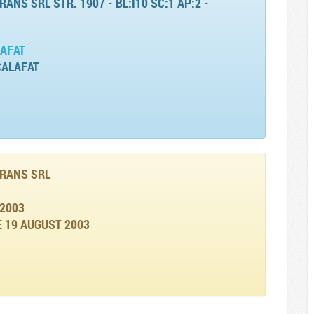
NS SRL STR. 1907 - BL:I10 SC:1 AP:2 -
LAFAT
 CALAFAT
RANS SRL
2003
 19 AUGUST 2003