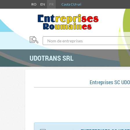
RO
EN
FR
Cauta CUI-uri
UDOTRANS SRL
Entreprises SC UD