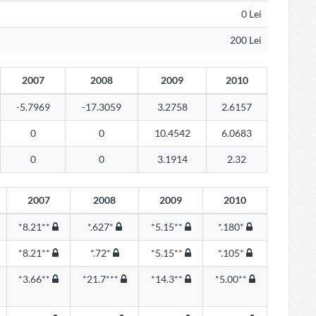
0 Lei
200 Lei
2007
2008
2009
2010
-5.7969
-17.3059
3.2758
2.6157
0
0
10.4542
6.0683
0
0
3.1914
2.32
2007
2008
2009
2010
*8.21**
*.627*
*5.15**
*.180*
*8.21**
*.72*
*5.15**
*.105*
*3.66**
*21.7***
*14.3**
*5.00**