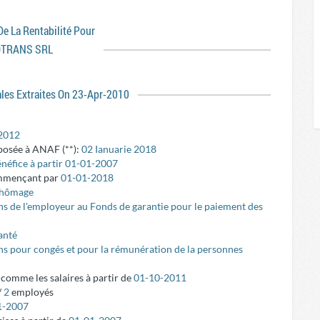
 De La Rentabilité Pour
TRANS SRL
ales Extraites On 23-Apr-2010
2012
posée à ANAF (**):
02 Ianuarie 2018
énéfice à partir 01-01-2007
ommençant par
01-01-2018
 chômage
ns de l'employeur au Fonds de garantie pour le paiement des
anté
ons pour congés et pour la rémunération de la personnes
é comme les salaires à partir de
01-10-2011
/
2
employés
1-2007