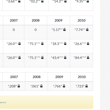
*3.66**
*02.2**
*14.3**
*9.35**
2007
2008
2009
2010
0
0
*5.17**
*7.74**
*26.0**
*75.1***
*18.3***
*26.6***
*26.0**
*75.1***
*43.4***
*84.4***
2007
2008
2009
2010
*.208*
*.061*
*.766*
*.723*
asa
aici