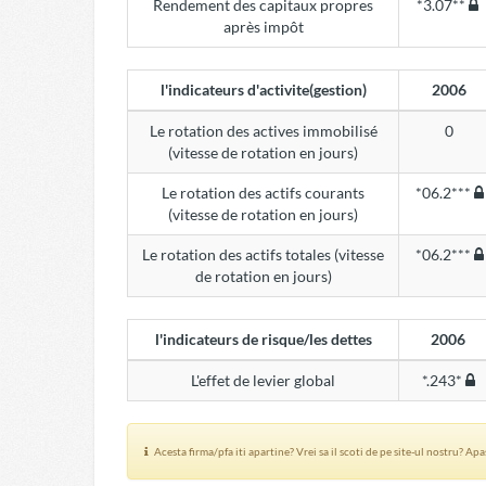
Rendement des capitaux propres
*3.07**
après impôt
l'indicateurs d'activite(gestion)
2006
Le rotation des actives immobilisé
0
(vitesse de rotation en jours)
Le rotation des actifs courants
*06.2***
(vitesse de rotation en jours)
Le rotation des actifs totales (vitesse
*06.2***
de rotation en jours)
l'indicateurs de risque/les dettes
2006
L'effet de levier global
*.243*
Acesta firma/pfa iti apartine? Vrei sa il scoti de pe site-ul nostru? Ap