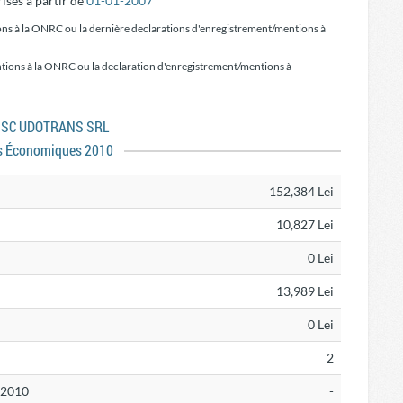
ises à partir de
01-01-2007
ons à la ONRC ou la dernière declarations d'enregistrement/mentions à
tions à la ONRC ou la declaration d'enregistrement/mentions à
es SC UDOTRANS SRL
s Économiques 2010
152,384 Lei
10,827 Lei
0 Lei
13,989 Lei
0 Lei
2
N 2010
-