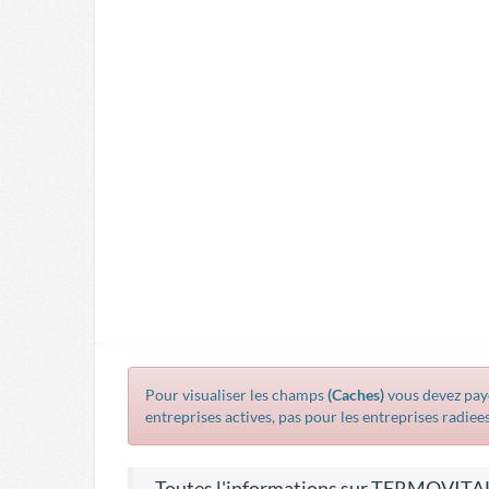
pour visualiser les champs
(Caches)
vous devez paye
entreprises actives, pas pour les entreprises radiees
toutes l'informations sur TERMOVITAL SRL, CIF 24115989, on le site Entreprises-