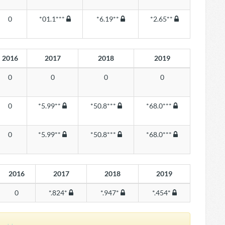
0
*01.1***
*6.19**
*2.65**
2016
2017
2018
2019
0
0
0
0
0
*5.99**
*50.8***
*68.0***
0
*5.99**
*50.8***
*68.0***
2016
2017
2018
2019
0
*.824*
*.947*
*.454*