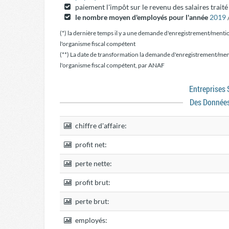
paiement l'impôt sur le revenu des salaires trait
le nombre moyen d'employés pour l'année
2019
(*) la dernière temps il y a une demande d'enregistrement/menti
l'organisme fiscal compétent
(**) La date de transformation la demande d'enregistrement/men
l'organisme fiscal compétent, par ANAF
Entreprise
Des Donnée
chiffre d'affaire:
profit net:
perte nette:
profit brut:
perte brut:
employés: