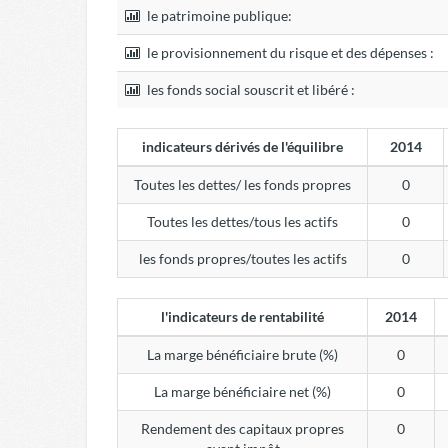
le patrimoine publique:
le provisionnement du risque et des dépenses :
les fonds social souscrit et libéré :
indicateurs dérivés de l'équilibre
2014
Toutes les dettes/ les fonds propres
0
Toutes les dettes/tous les actifs
0
les fonds propres/toutes les actifs
0
l'indicateurs de rentabilité
2014
La marge bénéficiaire brute (%)
0
La marge bénéficiaire net (%)
0
Rendement des capitaux propres
0