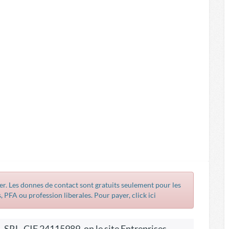
r. Les donnes de contact sont gratuits seulement pour les
, PFA ou profession liberales. Pour payer, click ici