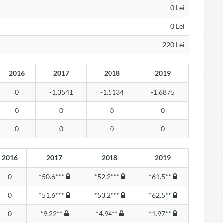
0 Lei
0 Lei
220 Lei
2016
2017
2018
2019
0
-1.3541
-1.5134
-1.6875
0
0
0
0
0
0
0
0
2016
2017
2018
2019
0
*50.6***
*52.2***
*61.5**
0
*51.6***
*53.2***
*62.5**
0
*9.22**
*4.94**
*1.97**