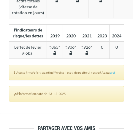
actifs totales
(vitesse de
rotation en jours)
l'indicateurs de
risque/les dettes
2019
2020
2021
2023
2024
L'effet de levier
*.865*
*.906*
*.926*
0
0
global
Acesta firma/pfa iti apartine? Vrei sa il scoti de pe site-ul nostru? Apasa
aici
d'information daté de 23-Jul-2025
PARTAGER AVEC VOS AMIS