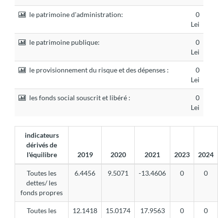
le patrimoine d'administration:
0
Lei
le patrimoine publique:
0
Lei
le provisionnement du risque et des dépenses :
0
Lei
les fonds social souscrit et libéré :
0
Lei
indicateurs
dérivés de
l'équilibre
2019
2020
2021
2023
2024
Toutes les
6.4456
9.5071
-13.4606
0
0
dettes/ les
fonds propres
Toutes les
12.1418
15.0174
17.9563
0
0