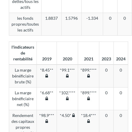
dettes/tous les
actifs
les fonds
1.8837
1.5796
-1.334
0
0
propres/toutes
les actifs
l'indicateurs
de
rentabilité
2019
2020
2021
2023
2024
La marge
*8.45**
*99.1***
*899.****
0
0
bénéficiaire
brute (%)
La marge
*6.68**
*102.****
*899.****
0
0
bénéficiaire
net (%)
Rendement
*98.9***
*4.50*
*18.4***
0
0
des capitaux
propres