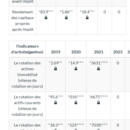
avant impôt
Rendement
*83.9***
*5.86**
*18.4***
0
0
des capitaux
propres
après impôt
l'indicateurs
d'activite(gestion)
2019
2020
2021
2023
2
Le rotation des
*2.69**
*14.9***
*3631.****
0
actives
immobilisé
(vitesse de
rotation en jours)
Le rotation des
*95.6***
*014.****
*6675*.****
0
actifs courants
(vitesse de
rotation en jours)
Le rotation des
*18.3***
*529.****
*7038*.***
0