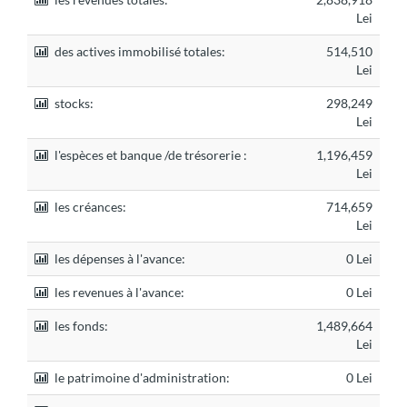
Lei
des actives immobilisé totales:
514,510
Lei
stocks:
298,249
Lei
l'espèces et banque /de trésorerie :
1,196,459
Lei
les créances:
714,659
Lei
les dépenses à l'avance:
0 Lei
les revenues à l'avance:
0 Lei
les fonds:
1,489,664
Lei
le patrimoine d'administration:
0 Lei