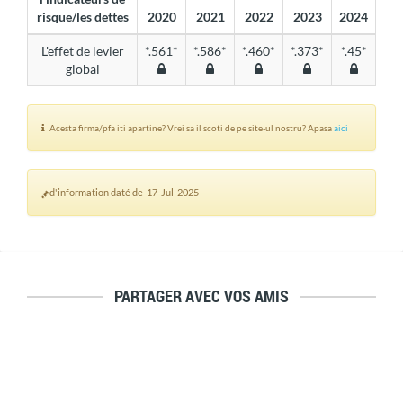
risque/les dettes
2020
2021
2022
2023
2024
L'effet de levier
*.561*
*.586*
*.460*
*.373*
*.45*
global
Acesta firma/pfa iti apartine? Vrei sa il scoti de pe site-ul nostru? Apasa
aici
d'information daté de 17-Jul-2025
PARTAGER AVEC VOS AMIS