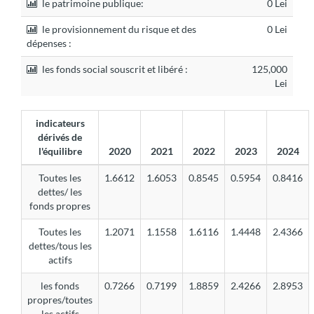
le patrimoine publique:
0 Lei
le provisionnement du risque et des
0 Lei
dépenses :
les fonds social souscrit et libéré :
125,000
Lei
indicateurs
dérivés de
l'équilibre
2020
2021
2022
2023
2024
Toutes les
1.6612
1.6053
0.8545
0.5954
0.8416
dettes/ les
fonds propres
Toutes les
1.2071
1.1558
1.6116
1.4448
2.4366
dettes/tous les
actifs
les fonds
0.7266
0.7199
1.8859
2.4266
2.8953
propres/toutes
les actifs