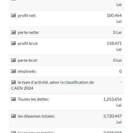
Lei
profit net:
100,464
Lei
perte nette:
0 Lei
profit brut:
118,471
Lei
perte brut:
0 Lei
employés:
0
le type d'activité, selon la classification de
-
CAEN 2024
Toutes les dettes:
1,253,656
Lei
les dépenses totales:
2,720,447
Lei
les revenues totales:
2,838,918