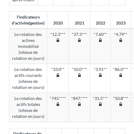
l'indicateurs
d'activite(gestion)
2020
2021
2022
2023
Le rotation des
*12.3***
*37.3***
*7.60**
*4.79**
actives
immobilisé
(vitesse de
rotation en jours)
Le rotation des
*33.0**
*10.0***
*3.91**
*86.0***
actifs courants
(vitesse de
rotation en jours)
Le rotation des
*745.****
*847.****
*31.5***
*50.8***
actifs totales
(vitesse de
rotation en jours)
l'indicateurs de