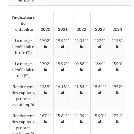
l'indicateurs
de
rentabilité
2020
2021
2022
2023
2024
La marge
*.702*
*9.91**
*2.01**
*.974*
*.175*
bénéficiaire
brute (%)
La marge
*.702*
*8.92**
*0.56**
*.864*
*.540*
bénéficiaire
net (%)
Rendement
*.289*
*6.18**
*1.84**
*8.51**
*.952*
des capitaux
propres
avant impôt
Rendement
*.671*
*5.64**
*4.39**
*5.93**
*.744*
des capitaux
propres
après impôt