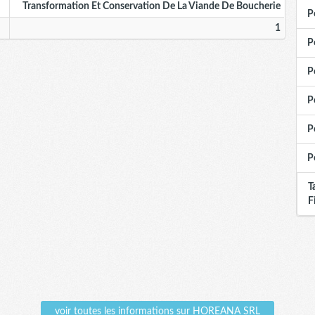
Transformation Et Conservation De La Viande De Boucherie
P
1
P
P
P
P
P
T
F
voir toutes les informations sur HOREANA SRL