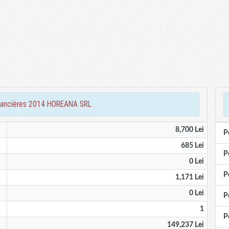
 financières 2014 HOREANA SRL
8,700 Lei
P
685 Lei
P
0 Lei
P
1,171 Lei
0 Lei
P
1
P
149,237 Lei