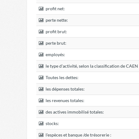
profit net:
perte nette:
profit brut:
perte brut:
employés:
le type d'activité, selon la classification de CAE
Toutes les dettes:
les dépenses totales:
les revenues totales:
des actives immobilisé totales:
stocks:
l'espèces et banque /de trésorerie :