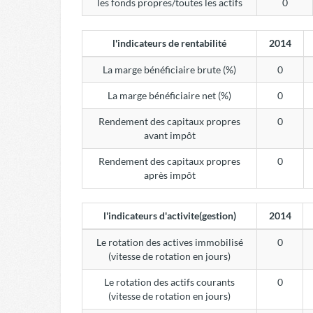
les fonds propres/toutes les actifs
0
l'indicateurs de rentabilité
2014
La marge bénéficiaire brute (%)
0
La marge bénéficiaire net (%)
0
Rendement des capitaux propres
0
avant impôt
Rendement des capitaux propres
0
après impôt
l'indicateurs d'activite(gestion)
2014
Le rotation des actives immobilisé
0
(vitesse de rotation en jours)
Le rotation des actifs courants
0
(vitesse de rotation en jours)