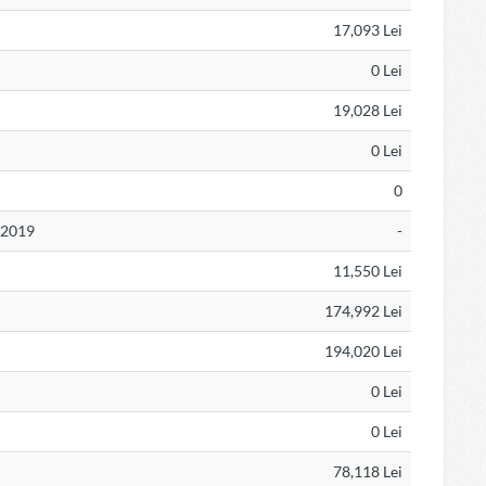
17,093 Lei
0 Lei
19,028 Lei
0 Lei
0
N 2019
-
11,550 Lei
174,992 Lei
194,020 Lei
0 Lei
0 Lei
78,118 Lei