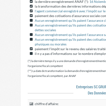
la dernière enregistrement ANAF (*):
16 Noiemb
la transformation des dernières informations dé
l'agent commercial enregistré avec l'impôt sur l
paiement des cotisations d'assurance sociale c
Aucun enregistrement qu'ils paient l'assurance
Aucun enregistrement qu'ils paient des cotisatio
dettes sociales
Aucun enregistrement qu'ils paient l'assurance s
Aucun enregistrement qu'ils paient des cotisati
physiques ou morales
paiement l'impôt sur le revenu des salaires trait
il n y a pas d'informations sur le nombre d'emplo
(*) la dernière temps il y a une demande d'enregistrement/menti
l'organisme fiscal compétent
(**) La date de transformation la demande d'enregistrement/men
l'organisme fiscal compétent, par ANAF
Entreprises SC G
Des Donnée
chiffre d'affaire: