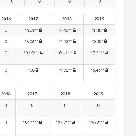
0
0
0
0
2016
2017
2018
2019
0
*6.09**
*5.43**
*.830*
0
*5.06**
*4.43**
*.830*
0
*01.0***
*01.1***
*7.21**
0
*00
*9.92**
*5.46**
2016
2017
2018
2019
0
0
0
0
0
*54.1***
*27.7***
*30.2***