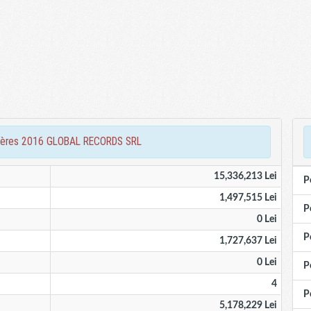
ancières 2016 GLOBAL RECORDS SRL
15,336,213 Lei
P
1,497,515 Lei
P
0 Lei
P
1,727,637 Lei
0 Lei
P
4
P
5,178,229 Lei