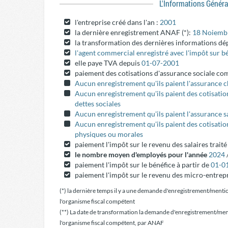
L'informations Génér
l'entreprise créé dans l'an :
2001
la dernière enregistrement ANAF (*):
18 Noiemb
la transformation des dernières informations dé
l'agent commercial enregistré avec l'impôt sur b
elle paye TVA depuis
01-07-2001
paiement des cotisations d'assurance sociale c
Aucun enregistrement qu'ils paient l'assurance
Aucun enregistrement qu'ils paient des cotisatio
dettes sociales
Aucun enregistrement qu'ils paient l'assurance s
Aucun enregistrement qu'ils paient des cotisati
physiques ou morales
paiement l'impôt sur le revenu des salaires trait
le nombre moyen d'employés pour l'année
2024
paiement l'impôt sur le bénéfice à partir de
01-0
paiement l'impôt sur le revenu des micro-entrepr
(*) la dernière temps il y a une demande d'enregistrement/menti
l'organisme fiscal compétent
(**) La date de transformation la demande d'enregistrement/men
l'organisme fiscal compétent, par ANAF