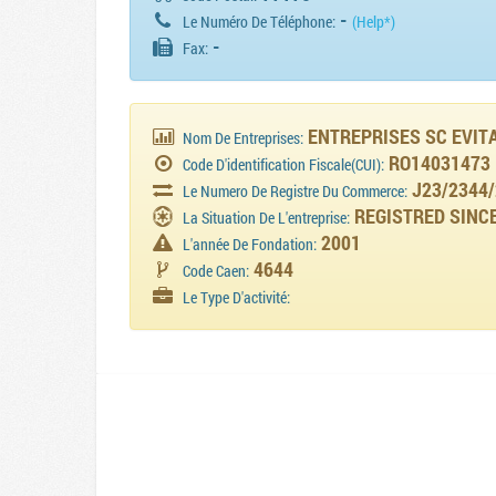
-
Le Numéro De Téléphone:
(Help*)
-
Fax:
ENTREPRISES SC EVITA
Nom De Entreprises:
RO14031473
Code D'identification Fiscale(CUI):
J23/2344/
Le Numero De Registre Du Commerce:
REGISTRED SINCE
La Situation De L'entreprise:
2001
L'année De Fondation:
4644
Code Caen:
Le Type D'activité: