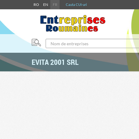
RO
EN
FR
Cauta CUI-uri
EVITA 2001 SRL