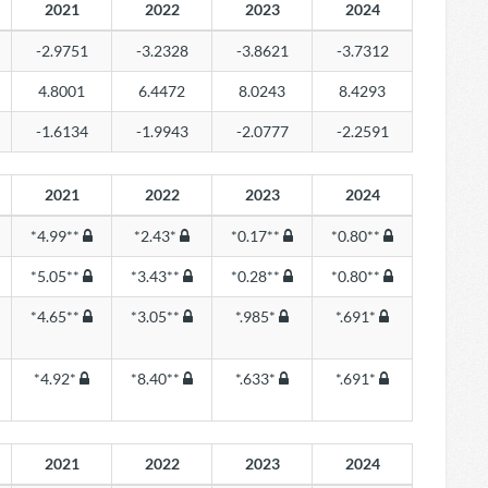
2021
2022
2023
2024
-2.9751
-3.2328
-3.8621
-3.7312
4.8001
6.4472
8.0243
8.4293
-1.6134
-1.9943
-2.0777
-2.2591
2021
2022
2023
2024
*4.99**
*2.43*
*0.17**
*0.80**
*5.05**
*3.43**
*0.28**
*0.80**
*4.65**
*3.05**
*.985*
*.691*
*4.92*
*8.40**
*.633*
*.691*
2021
2022
2023
2024