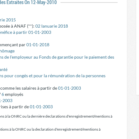
ales Extraites On 12-May-2010
rie 2015
posée à ANAF (**):
02 Ianuarie 2018
énéfice à partir 01-01-2003
ommençant par
01-01-2018
 chômage
ns de l'employeur au Fonds de garantie pour le paiement des
anté
ons pour congés et pour la rémunération de la personnes
é comme les salaires à partir de
01-01-2003
/
6
employés
1-2003
ises à partir de
01-01-2003
ons à la ONRC ou la dernière declarations d'enregistrement/mentions à
tions à la ONRC ou la declaration d'enregistrement/mentions à