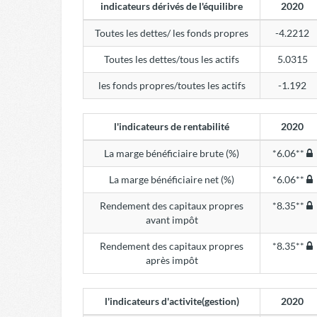
indicateurs dérivés de l'équilibre
2020
Toutes les dettes/ les fonds propres
-4.2212
Toutes les dettes/tous les actifs
5.0315
les fonds propres/toutes les actifs
-1.192
l'indicateurs de rentabilité
2020
La marge bénéficiaire brute (%)
*6.06**
La marge bénéficiaire net (%)
*6.06**
Rendement des capitaux propres
*8.35**
avant impôt
Rendement des capitaux propres
*8.35**
après impôt
l'indicateurs d'activite(gestion)
2020