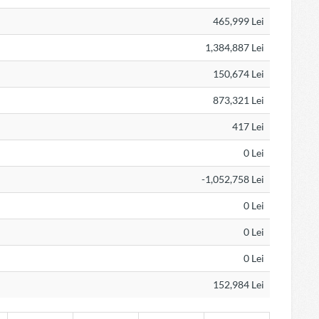
465,999 Lei
1,384,887 Lei
150,674 Lei
873,321 Lei
417 Lei
0 Lei
-1,052,758 Lei
0 Lei
0 Lei
0 Lei
152,984 Lei