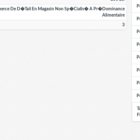
P
rce De D�tail En Magasin Non Sp�cialis� A Pr�dominance
Alimentaire
P
3
P
P
P
P
P
P
T
F