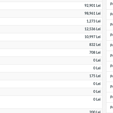
P
92,901 Lei
98,961 Lei
P
1,273 Lei
P
12,536 Lei
P
10,997 Lei
832 Lei
P
708 Lei
P
0 Lei
P
0 Lei
175 Lei
P
0 Lei
P
0 Lei
P
0 Lei
P
200 Lei