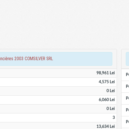
financières 2003 COMSILVER SRL
98,961 Lei
P
4,575 Lei
P
0 Lei
P
6,060 Lei
0 Lei
P
3
P
13,634 Lei