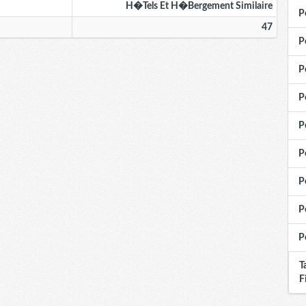
H�tels Et H�bergement Similaire
P
47
P
P
P
P
P
P
P
P
T
F