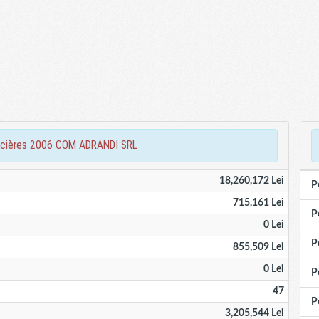
inancières 2006 COM ADRANDI SRL
18,260,172 Lei
P
715,161 Lei
P
0 Lei
P
855,509 Lei
0 Lei
P
47
P
3,205,544 Lei