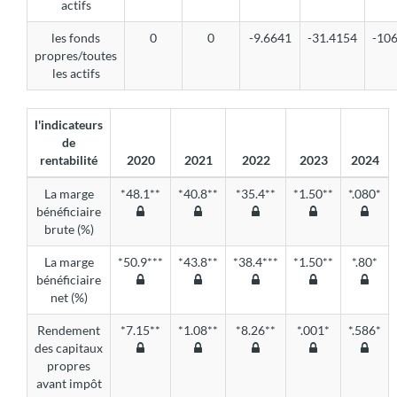
actifs
les fonds
0
0
-9.6641
-31.4154
-10
propres/toutes
les actifs
l'indicateurs
de
rentabilité
2020
2021
2022
2023
2024
La marge
*48.1**
*40.8**
*35.4**
*1.50**
*.080*
bénéficiaire
brute (%)
La marge
*50.9***
*43.8**
*38.4***
*1.50**
*.80*
bénéficiaire
net (%)
Rendement
*7.15**
*1.08**
*8.26**
*.001*
*.586*
des capitaux
propres
avant impôt