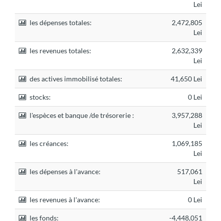
Lei
les dépenses totales:
2,472,805
Lei
les revenues totales:
2,632,339
Lei
des actives immobilisé totales:
41,650 Lei
stocks:
0 Lei
l'espèces et banque /de trésorerie :
3,957,288
Lei
les créances:
1,069,185
Lei
les dépenses à l'avance:
517,061
Lei
les revenues à l'avance:
0 Lei
les fonds:
-4,448,051