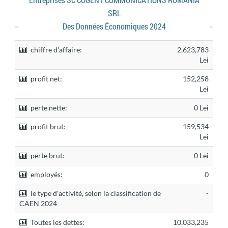
Entreprises SC COGENT COMMUNICATIONS ROMANIA
SRL
Des Données Économiques 2024
chiffre d'affaire:
2,623,783
Lei
profit net:
152,258
Lei
perte nette:
0 Lei
profit brut:
159,534
Lei
perte brut:
0 Lei
employés:
0
le type d'activité, selon la classification de
-
CAEN 2024
Toutes les dettes:
10,033,235