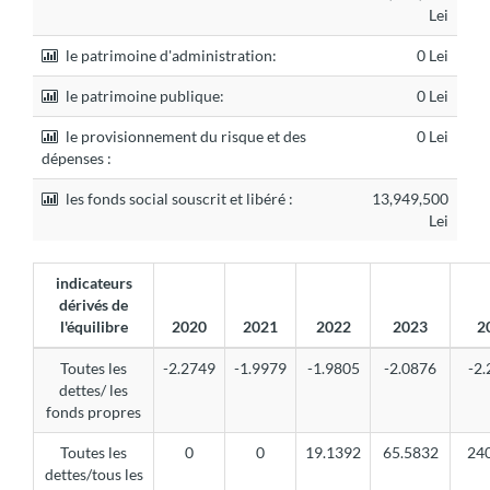
Lei
le patrimoine d'administration:
0 Lei
le patrimoine publique:
0 Lei
le provisionnement du risque et des
0 Lei
dépenses :
les fonds social souscrit et libéré :
13,949,500
Lei
indicateurs
dérivés de
l'équilibre
2020
2021
2022
2023
2
Toutes les
-2.2749
-1.9979
-1.9805
-2.0876
-2
dettes/ les
fonds propres
Toutes les
0
0
19.1392
65.5832
24
dettes/tous les