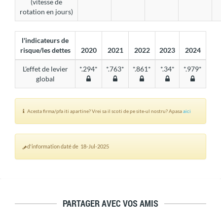
(vitesse de
rotation en jours)
l'indicateurs de
risque/les dettes
2020
2021
2022
2023
2024
L'effet de levier
*.294*
*.763*
*.861*
*.34*
*.979*
global
Acesta firma/pfa iti apartine? Vrei sa il scoti de pe site-ul nostru? Apasa
aici
d'information daté de 18-Jul-2025
PARTAGER AVEC VOS AMIS