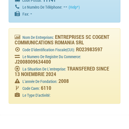
Code Postal:
--
Le Numéro De Téléphone:
(Help*)
-
Fax:
ENTREPRISES SC COGENT
Nom De Entreprises:
COMMUNICATIONS ROMANIA SRL
RO23983597
Code D'identification Fiscale(CUI):
Le Numero De Registre Du Commerce:
J2008009634400
TRANSFERED SINCE
La Situation De L'entreprise:
13 NOIEMBRIE 2024
2008
L'année De Fondation:
6110
Code Caen:
Le Type D'activité: