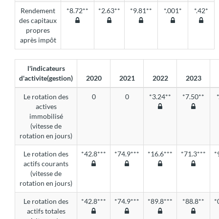
Rendement
*8.72**
*2.63**
*9.81**
*.001*
*.42*
des capitaux
propres
après impôt
l'indicateurs
d'activite(gestion)
2020
2021
2022
2023
Le rotation des
0
0
*3.24**
*7.50**
actives
immobilisé
(vitesse de
rotation en jours)
Le rotation des
*42.8***
*74.9***
*16.6***
*71.3***
*
actifs courants
(vitesse de
rotation en jours)
Le rotation des
*42.8***
*74.9***
*89.8***
*88.8**
*
actifs totales