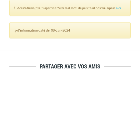
Acesta firma/pfa iti apartine? Vrei sa il scoti de pe site-ul nostru? Apasa
aici
d'information daté de 08-Jan-2024
PARTAGER AVEC VOS AMIS