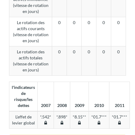
(vitesse de rotation
en jours)
Le rotation des
0
0
0
0
0
actifs courants
(vitesse de rotation
en jours)
Le rotation des
0
0
0
0
0
actifs totales
(vitesse de rotation
en jours)
l'indicateurs
de
risque/les
dettes
2007
2008
2009
2010
2011
L'effet de
*.542*
*.898*
*8.15**
*01.7***
*01.7***
levier global