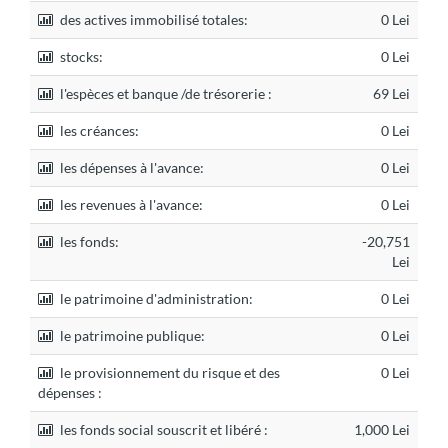
des actives immobilisé totales:
0 Lei
stocks:
0 Lei
l'espèces et banque /de trésorerie :
69 Lei
les créances:
0 Lei
les dépenses à l'avance:
0 Lei
les revenues à l'avance:
0 Lei
les fonds:
-20,751
Lei
le patrimoine d'administration:
0 Lei
le patrimoine publique:
0 Lei
le provisionnement du risque et des
0 Lei
dépenses :
les fonds social souscrit et libéré :
1,000 Lei