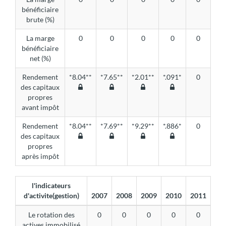
bénéficiaire
brute (%)
La marge
0
0
0
0
0
bénéficiaire
net (%)
Rendement
*8.04**
*7.65**
*2.01**
*.091*
0
des capitaux
propres
avant impôt
Rendement
*8.04**
*7.69**
*9.29**
*.886*
0
des capitaux
propres
après impôt
l'indicateurs
d'activite(gestion)
2007
2008
2009
2010
2011
Le rotation des
0
0
0
0
0
actives immobilisé