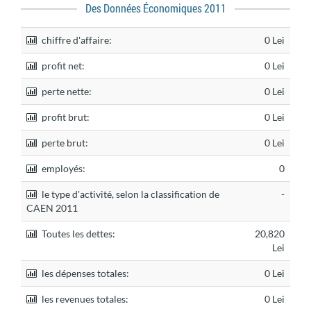
Des Données Économiques 2011
chiffre d'affaire:
0 Lei
profit net:
0 Lei
perte nette:
0 Lei
profit brut:
0 Lei
perte brut:
0 Lei
employés:
0
le type d'activité, selon la classification de
-
CAEN 2011
Toutes les dettes:
20,820
Lei
les dépenses totales:
0 Lei
les revenues totales:
0 Lei