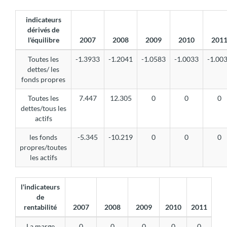
indicateurs
dérivés de
l'équilibre
2007
2008
2009
2010
201
Toutes les
-1.3933
-1.2041
-1.0583
-1.0033
-1.00
dettes/ les
fonds propres
Toutes les
7.447
12.305
0
0
0
dettes/tous les
actifs
les fonds
-5.345
-10.219
0
0
0
propres/toutes
les actifs
l'indicateurs
de
rentabilité
2007
2008
2009
2010
2011
La marge
0
0
0
0
0