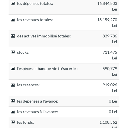
les dépenses totales:
16,844,803
Lei
les revenues totales:
18,159,270
Lei
des actives immobilisé totales:
839,786
Lei
stocks:
711,475
Lei
l'espèces et banque /de trésorerie :
590,779
Lei
les créances:
919,026
Lei
les dépenses à l'avance:
0 Lei
les revenues à l'avance:
0 Lei
les fonds:
1,108,562
Lei