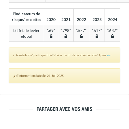
l'indicateurs de
risque/les dettes
2020
2021
2022
2023
2024
L'effet de levier
*.69*
*.798*
*.557*
*.617*
*.637*
global
Acesta firma/pfa iti apartine? Vrei sa il scoti de pe site-ul nostru? Apasa
aici
d'information daté de 21-Jul-2025
PARTAGER AVEC VOS AMIS