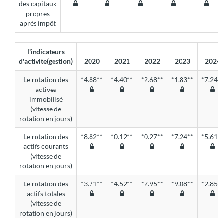
des capitaux
propres
après impôt
l'indicateurs
d'activite(gestion)
2020
2021
2022
2023
202
Le rotation des
*4.88**
*4.40**
*2.68**
*1.83**
*7.24
actives
immobilisé
(vitesse de
rotation en jours)
Le rotation des
*8.82**
*0.12**
*0.27**
*7.24**
*5.61
actifs courants
(vitesse de
rotation en jours)
Le rotation des
*3.71**
*4.52**
*2.95**
*9.08**
*2.85
actifs totales
(vitesse de
rotation en jours)