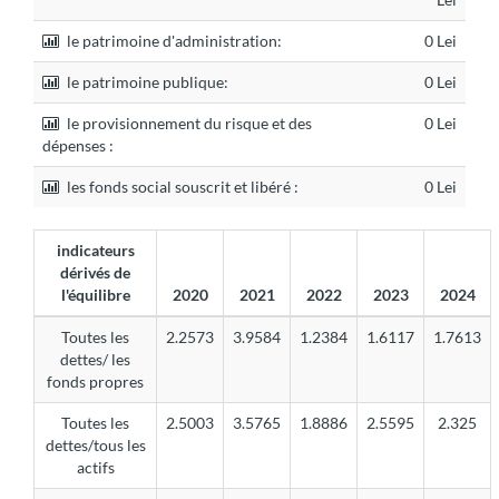
le patrimoine d'administration:
0 Lei
le patrimoine publique:
0 Lei
le provisionnement du risque et des
0 Lei
dépenses :
les fonds social souscrit et libéré :
0 Lei
indicateurs
dérivés de
l'équilibre
2020
2021
2022
2023
2024
Toutes les
2.2573
3.9584
1.2384
1.6117
1.7613
dettes/ les
fonds propres
Toutes les
2.5003
3.5765
1.8886
2.5595
2.325
dettes/tous les
actifs