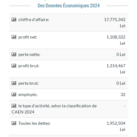
Des Données Économiques 2024
chiffre d'affaire:
17,775,342
Lei
profit net:
1,108,322
Lei
perte nette:
0 Lei
profit brut:
1,314,467
Lei
perte brut:
0 Lei
employés:
32
le type d'activité, selon la classification de
-
CAEN 2024
Toutes les dettes:
1,952,504
Lei