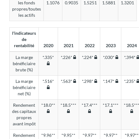
les fonds
1.1076
0.9035
1.5251
1.5881
1.3201
propres/toutes
les actifs
l'indicateurs
de
rentabilité
2020
2021
2022
2023
2024
La marge
*.335*
*.226*
*.224*
*.030*
*.394*
bénéficiaire
brute (%)
La marge
*.516*
*.563*
*.298*
*.147*
*.235*
bénéficiaire
net (%)
Rendement
*18.0**
*18.5***
*17.4***
*17.1***
*18.5**
des capitaux
propres
avant impôt
Rendement
*9.96**
*9.95**
*9.97**
*9.97**
*9.97**