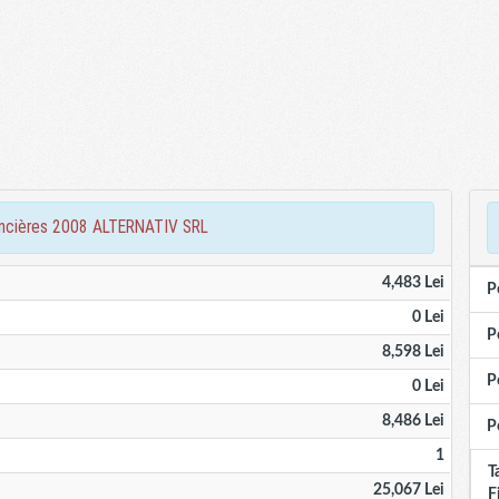
inancières 2008 ALTERNATIV SRL
4,483 Lei
P
0 Lei
P
8,598 Lei
P
0 Lei
8,486 Lei
P
1
T
25,067 Lei
F